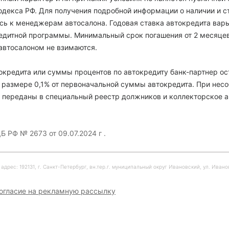
декса РФ. Для получения подробной информации о наличии и с
есь к менеджерам автосалона. Годовая ставка автокредита варь
кредитной программы. Минимальный срок погашения от 2 месяце
автосалоном не взимаются.
кредита или суммы процентов по автокредиту банк-партнер ос
 размере 0,1% от первоначальной суммы автокредита. При нес
 переданы в специальный реестр должников и коллекторское а
Б РФ № 2673 от 09.07.2024 г .
рес: 192131, г. Санкт-Петербург, вн.тер.г. муниципальный округ Ивановский, ул. Ивановска
огласие на рекламную рассылку