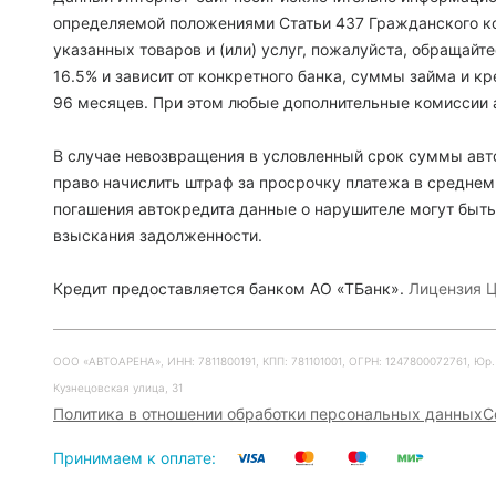
определяемой положениями Статьи 437 Гражданского ко
указанных товаров и (или) услуг, пожалуйста, обращайт
16.5% и зависит от конкретного банка, суммы займа и 
96 месяцев. При этом любые дополнительные комиссии 
В случае невозвращения в условленный срок суммы авто
право начислить штраф за просрочку платежа в среднем
погашения автокредита данные о нарушителе могут быть
взыскания задолженности.
Кредит предоставляется банком АО «ТБанк».
Лицензия Ц
ООО «АВТОАРЕНА», ИНН: 7811800191, КПП: 781101001, ОГРН: 1247800072761, Юр. ад
Кузнецовская улица, 31
Политика в отношении обработки персональных данных
С
Принимаем к оплате: