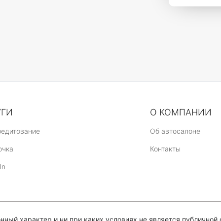
УГИ
О КОМПАНИИ
редитование
Об автосалоне
очка
Контакты
In
ный характер и ни при каких условиях не является публичной 