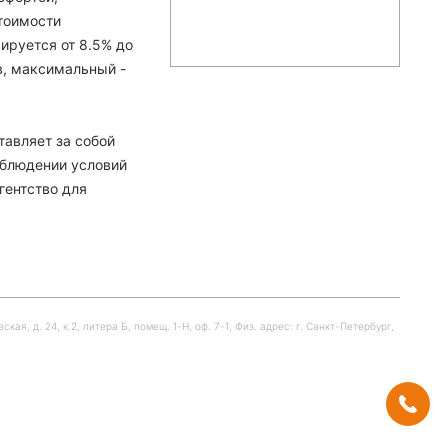
тоимости
ируется от 8.5% до
в, максимальный -
тавляет за собой
облюдении условий
гентство для
я, д. 24, к.2, литера Б, помещ. 1-Н, оф. 7-1, Физ. адрес: г. Санкт-Петербург,