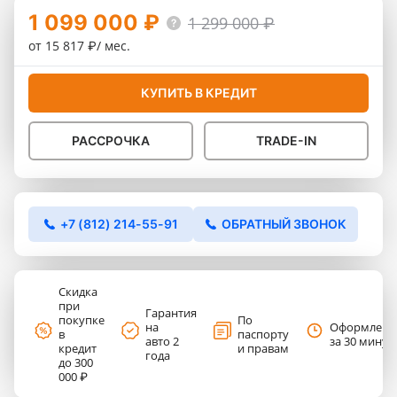
1 099 000 ₽
1 299 000 ₽
от 15 817 ₽/ мес.
КУПИТЬ В КРЕДИТ
РАССРОЧКА
TRADE-IN
+7 (812) 214-55-91
ОБРАТНЫЙ ЗВОНОК
Скидка
при
Гарантия
покупке
По
на
Оформлени
в
паспорту
авто 2
за 30 минут
кредит
и правам
года
до 300
000 ₽