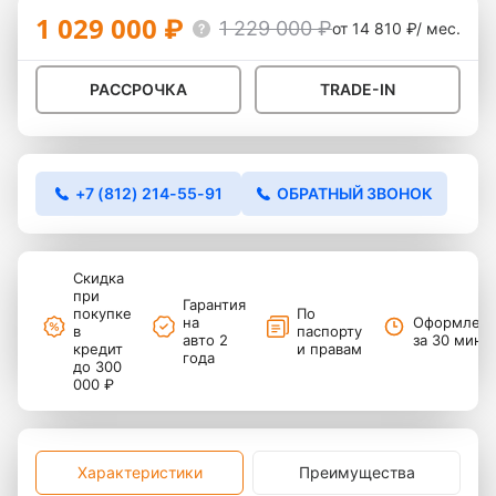
1 029 000 ₽
1 229 000 ₽
от 14 810 ₽/ мес.
РАССРОЧКА
TRADE-IN
+7 (812) 214-55-91
ОБРАТНЫЙ ЗВОНОК
Скидка
при
Гарантия
покупке
По
на
Оформлен
в
паспорту
авто 2
за 30 мину
кредит
и правам
года
до 300
000 ₽
Характеристики
Преимущества