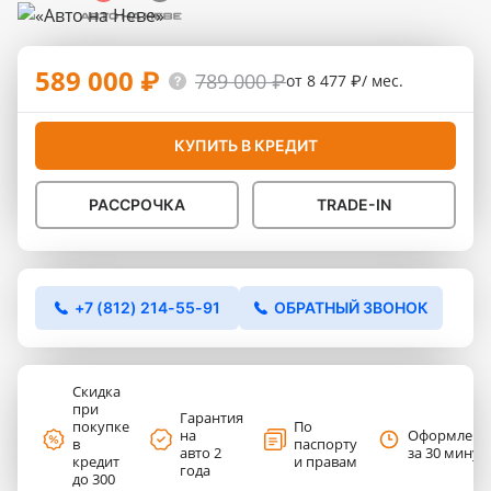
589 000 ₽
789 000 ₽
от 8 477 ₽/ мес.
КУПИТЬ В КРЕДИТ
РАССРОЧКА
TRADE-IN
+7 (812) 214-55-91
ОБРАТНЫЙ ЗВОНОК
Скидка
при
Гарантия
покупке
По
на
Оформлени
в
паспорту
авто 2
за 30 минут
кредит
и правам
года
до 300