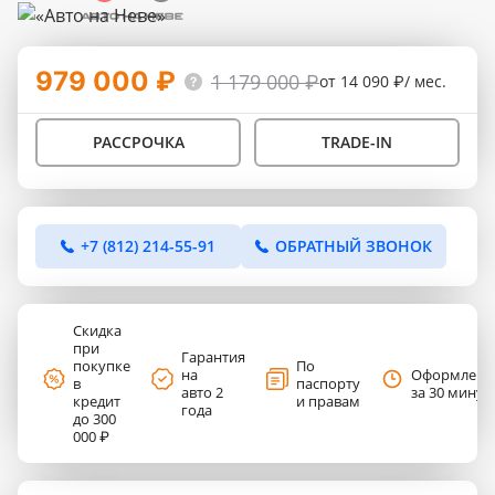
979 000 ₽
1 179 000 ₽
от 14 090 ₽/ мес.
РАССРОЧКА
TRADE-IN
+7 (812) 214-55-91
ОБРАТНЫЙ ЗВОНОК
Скидка
при
Гарантия
покупке
По
на
Оформлени
в
паспорту
авто 2
за 30 минут
кредит
и правам
года
до 300
000 ₽