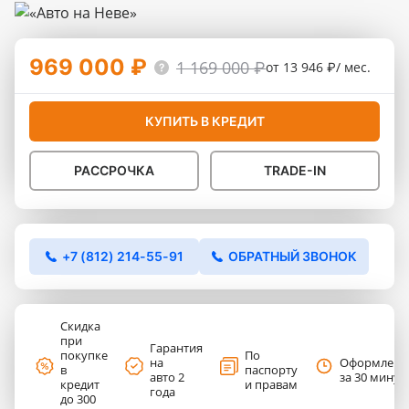
969 000 ₽
1 169 000 ₽
от 13 946 ₽/ мес.
КУПИТЬ В КРЕДИТ
РАССРОЧКА
TRADE-IN
+7 (812) 214-55-91
ОБРАТНЫЙ ЗВОНОК
Скидка
при
Гарантия
покупке
По
на
Оформлени
в
паспорту
авто 2
за 30 минут
кредит
и правам
года
до 300