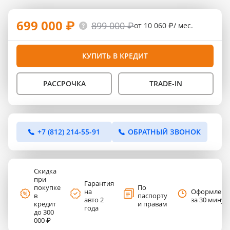
699 000 ₽
899 000 ₽
от 10 060 ₽/ мес.
КУПИТЬ В КРЕДИТ
РАССРОЧКА
TRADE-IN
+7 (812) 214-55-91
ОБРАТНЫЙ ЗВОНОК
Скидка
при
Гарантия
покупке
По
на
Оформлени
в
паспорту
авто 2
за 30 минут
кредит
и правам
года
до 300
000 ₽