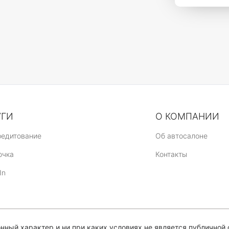
УГИ
О КОМПАНИИ
редитование
Об автосалоне
очка
Контакты
In
ный характер и ни при каких условиях не является публичной 