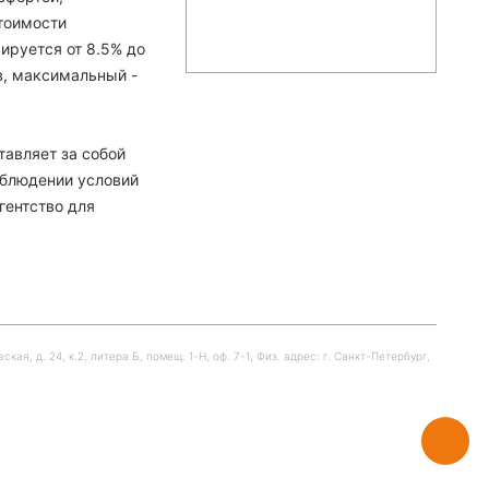
тоимости
ируется от 8.5% до
в, максимальный -
тавляет за собой
облюдении условий
гентство для
я, д. 24, к.2, литера Б, помещ. 1-Н, оф. 7-1, Физ. адрес: г. Санкт-Петербург,