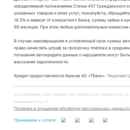
определяемой положениями Статьи 437 Гражданского ко
указанных товаров и (или) услуг, пожалуйста, обращайт
16.5% и зависит от конкретного банка, суммы займа и 
96 месяцев. При этом любые дополнительные комиссии 
В случае невозвращения в условленный срок суммы авто
право начислить штраф за просрочку платежа в среднем
погашения автокредита данные о нарушителе могут быть
взыскания задолженности.
Кредит предоставляется банком АО «ТБанк».
Лицензия Ц
ООО «АВТОАРЕНА», ИНН: 7811800191, КПП: 781101001, ОГРН: 1247800072761, Юр. ад
Кузнецовская улица, 31
Политика в отношении обработки персональных данных
С
Принимаем к оплате: