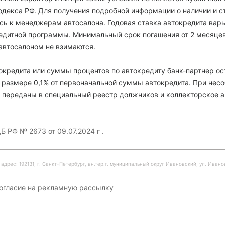
декса РФ. Для получения подробной информации о наличии и с
есь к менеджерам автосалона. Годовая ставка автокредита варь
кредитной программы. Минимальный срок погашения от 2 месяце
автосалоном не взимаются.
кредита или суммы процентов по автокредиту банк-партнер ос
 размере 0,1% от первоначальной суммы автокредита. При нес
 переданы в специальный реестр должников и коллекторское а
Б РФ № 2673 от 09.07.2024 г .
рес: 192131, г. Санкт-Петербург, вн.тер.г. муниципальный округ Ивановский, ул. Ивановска
огласие на рекламную рассылку