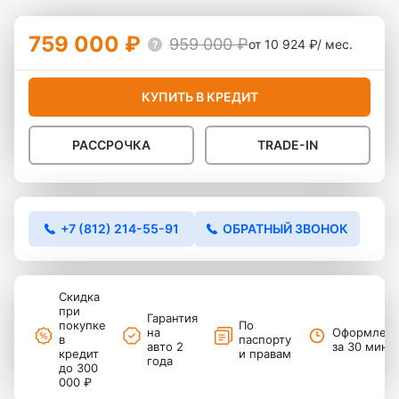
759 000 ₽
959 000 ₽
от 10 924 ₽/ мес.
КУПИТЬ В КРЕДИТ
РАССРОЧКА
TRADE-IN
+7 (812) 214-55-91
ОБРАТНЫЙ ЗВОНОК
Скидка
при
Гарантия
покупке
По
на
Оформлен
в
паспорту
авто 2
за 30 мину
кредит
и правам
года
до 300
000 ₽