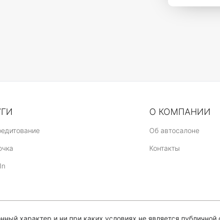
УГИ
О КОМПАНИИ
редитование
Об автосалоне
очка
Контакты
In
ный характер и ни при каких условиях не является публичной 