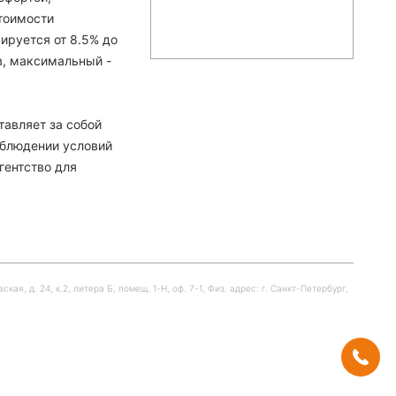
тоимости
ируется от 8.5% до
в, максимальный -
тавляет за собой
облюдении условий
гентство для
я, д. 24, к.2, литера Б, помещ. 1-Н, оф. 7-1, Физ. адрес: г. Санкт-Петербург,