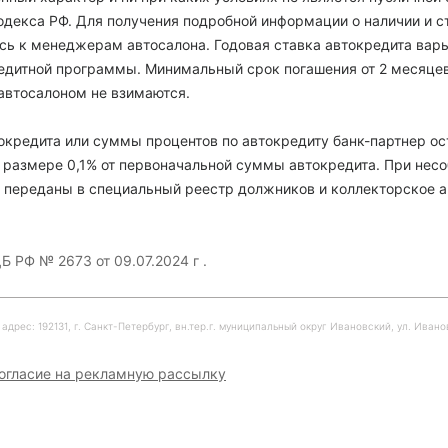
декса РФ. Для получения подробной информации о наличии и с
есь к менеджерам автосалона. Годовая ставка автокредита варь
кредитной программы. Минимальный срок погашения от 2 месяце
автосалоном не взимаются.
кредита или суммы процентов по автокредиту банк-партнер ос
 размере 0,1% от первоначальной суммы автокредита. При нес
 переданы в специальный реестр должников и коллекторское а
Б РФ № 2673 от 09.07.2024 г .
рес: 192131, г. Санкт-Петербург, вн.тер.г. муниципальный округ Ивановский, ул. Ивановска
огласие на рекламную рассылку