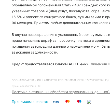
определяемой положениями Статьи 437 Гражданского ко
указанных товаров и (или) услуг, пожалуйста, обращайт
16.5% и зависит от конкретного банка, суммы займа и 
96 месяцев. При этом любые дополнительные комиссии 
В случае невозвращения в условленный срок суммы авто
право начислить штраф за просрочку платежа в среднем
погашения автокредита данные о нарушителе могут быть
взыскания задолженности.
Кредит предоставляется банком АО «ТБанк».
Лицензия Ц
ООО «АВТОАРЕНА», ИНН: 7811800191, КПП: 781101001, ОГРН: 1247800072761, Юр. ад
Кузнецовская улица, 31
Политика в отношении обработки персональных данных
С
Принимаем к оплате: