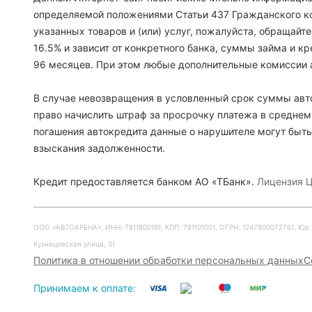
определяемой положениями Статьи 437 Гражданского ко
указанных товаров и (или) услуг, пожалуйста, обращайт
16.5% и зависит от конкретного банка, суммы займа и 
96 месяцев. При этом любые дополнительные комиссии 
В случае невозвращения в условленный срок суммы авто
право начислить штраф за просрочку платежа в среднем
погашения автокредита данные о нарушителе могут быть
взыскания задолженности.
Кредит предоставляется банком АО «ТБанк».
Лицензия Ц
ООО «АВТОАРЕНА», ИНН: 7811800191, КПП: 781101001, ОГРН: 1247800072761, Юр. ад
Кузнецовская улица, 31
Политика в отношении обработки персональных данных
С
Принимаем к оплате: