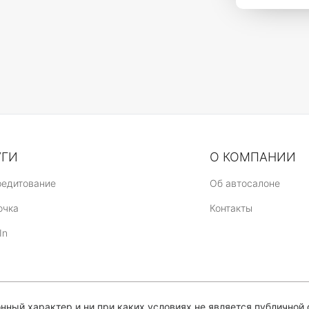
УГИ
О КОМПАНИИ
редитование
Об автосалоне
очка
Контакты
In
ный характер и ни при каких условиях не является публичной 