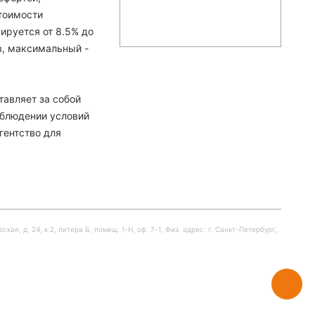
тоимости
ируется от 8.5% до
в, максимальный -
тавляет за собой
облюдении условий
гентство для
я, д. 24, к.2, литера Б, помещ. 1-Н, оф. 7-1, Физ. адрес: г. Санкт-Петербург,