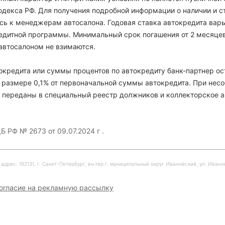
декса РФ. Для получения подробной информации о наличии и с
есь к менеджерам автосалона. Годовая ставка автокредита варь
кредитной программы. Минимальный срок погашения от 2 месяце
автосалоном не взимаются.
кредита или суммы процентов по автокредиту банк-партнер ос
 размере 0,1% от первоначальной суммы автокредита. При нес
 переданы в специальный реестр должников и коллекторское а
Б РФ № 2673 от 09.07.2024 г .
рес: 192131, г. Санкт-Петербург, вн.тер.г. муниципальный округ Ивановский, ул. Ивановска
огласие на рекламную рассылку