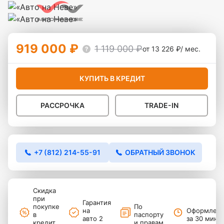
919 000 ₽
1 119 000 ₽
от 13 226 ₽/ мес.
КУПИТЬ В КРЕДИТ
РАССРОЧКА
TRADE-IN
+7 (812) 214-55-91
ОБРАТНЫЙ ЗВОНОК
Скидка
при
Гарантия
покупке
По
на
Оформлен
в
паспорту
авто 2
за 30 мину
кредит
и правам