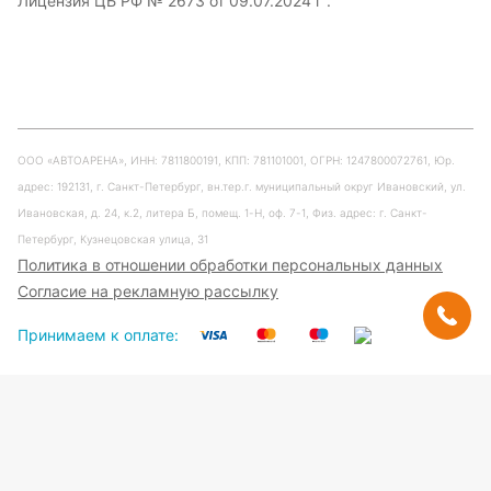
Лицензия ЦБ РФ № 2673 от 09.07.2024 г .
ООО «АВТОАРЕНА», ИНН: 7811800191, КПП: 781101001, ОГРН: 1247800072761, Юр.
адрес: 192131, г. Санкт-Петербург, вн.тер.г. муниципальный округ Ивановский, ул.
Ивановская, д. 24, к.2, литера Б, помещ. 1-Н, оф. 7-1, Физ. адрес: г. Санкт-
Петербург, Кузнецовская улица, 31
Политика в отношении обработки персональных данных
Согласие на рекламную рассылку
Принимаем к оплате: