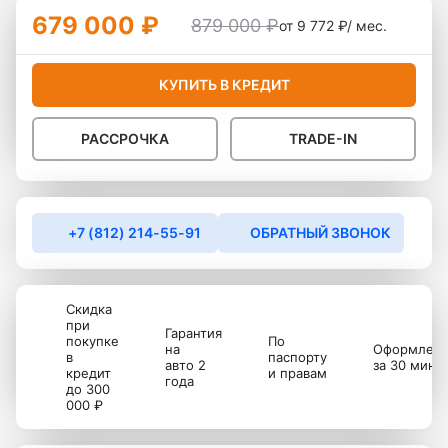
679 000 ₽
879 000 ₽
от 9 772 ₽/ мес.
КУПИТЬ В КРЕДИТ
РАССРОЧКА
TRADE-IN
+7 (812) 214-55-91
ОБРАТНЫЙ ЗВОНОК
Скидка
при
Гарантия
покупке
По
на
Оформлен
в
паспорту
авто 2
за 30 мину
кредит
и правам
года
до 300
000 ₽