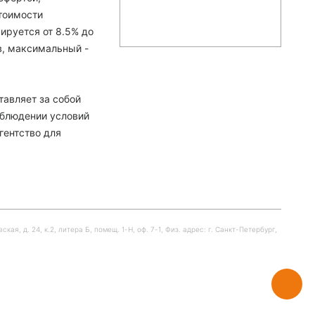
тоимости
ируется от 8.5% до
в, максимальный -
тавляет за собой
облюдении условий
гентство для
я, д. 24, к.2, литера Б, помещ. 1-Н, оф. 7-1, Физ. адрес: г. Санкт-Петербург,