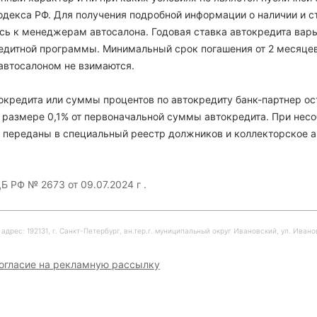
декса РФ. Для получения подробной информации о наличии и с
есь к менеджерам автосалона. Годовая ставка автокредита варь
кредитной программы. Минимальный срок погашения от 2 месяце
автосалоном не взимаются.
кредита или суммы процентов по автокредиту банк-партнер ос
 размере 0,1% от первоначальной суммы автокредита. При нес
 переданы в специальный реестр должников и коллекторское а
Б РФ № 2673 от 09.07.2024 г .
рес: 192131, г. Санкт-Петербург, вн.тер.г. муниципальный округ Ивановский, ул. Ивановска
огласие на рекламную рассылку