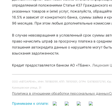
определяемой положениями Статьи 437 Гражданского ко
указанных товаров и (или) услуг, пожалуйста, обращайт
16.5% и зависит от конкретного банка, суммы займа и 
96 месяцев. При этом любые дополнительные комиссии 
В случае невозвращения в условленный срок суммы авто
право начислить штраф за просрочку платежа в среднем
погашения автокредита данные о нарушителе могут быть
взыскания задолженности.
Кредит предоставляется банком АО «ТБанк».
Лицензия Ц
ООО «АВТОАРЕНА», ИНН: 7811800191, КПП: 781101001, ОГРН: 1247800072761, Юр. ад
Кузнецовская улица, 31
Политика в отношении обработки персональных данных
С
Принимаем к оплате: