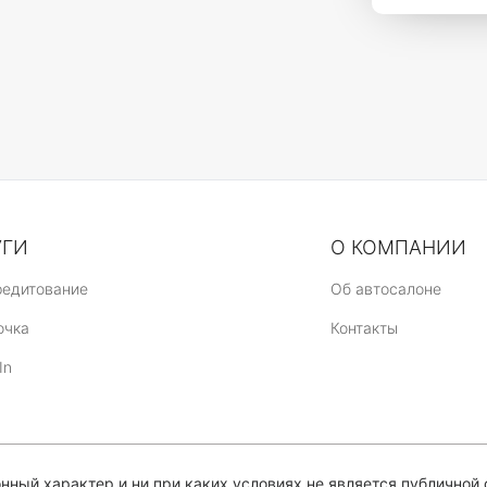
УГИ
О КОМПАНИИ
редитование
Об автосалоне
очка
Контакты
In
ный характер и ни при каких условиях не является публичной 