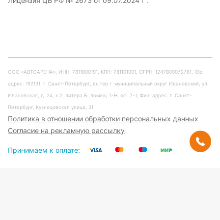
Лицензия ЦБ РФ № 2673 от 09.07.2024 г .
ООО «АВТОАРЕНА», ИНН: 7811800191, КПП: 781101001, ОГРН: 1247800072761, Юр.
адрес: 192131, г. Санкт-Петербург, вн.тер.г. муниципальный округ Ивановский, ул.
Ивановская, д. 24, к.2, литера Б, помещ. 1-Н, оф. 7-1, Физ. адрес: г. Санкт-
Петербург, Кузнецовская улица, 31
Политика в отношении обработки персональных данных
Согласие на рекламную рассылку
Принимаем к оплате: