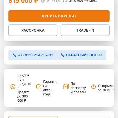
619 000 ₽
819 000 ₽
от 8 909 ₽/ мес.
КУПИТЬ В КРЕДИТ
РАССРОЧКА
TRADE-IN
+7 (812) 214-55-91
ОБРАТНЫЙ ЗВОНОК
Скидка
при
Гарантия
покупке
По
на
Оформлени
в
паспорту
авто 2
за 30 минут
кредит
и правам
года
до 300
000 ₽