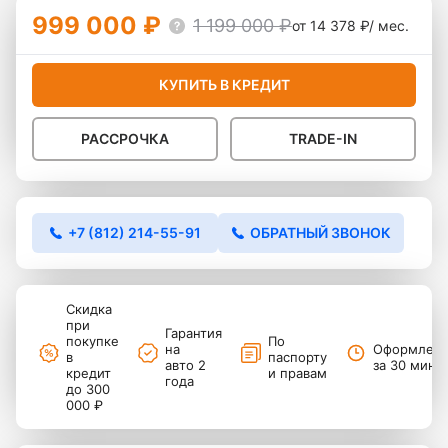
999 000 ₽
1 199 000 ₽
от 14 378 ₽/ мес.
КУПИТЬ В КРЕДИТ
РАССРОЧКА
TRADE-IN
+7 (812) 214-55-91
ОБРАТНЫЙ ЗВОНОК
Скидка
при
Гарантия
покупке
По
на
Оформлен
в
паспорту
авто 2
за 30 мину
кредит
и правам
года
до 300
000 ₽