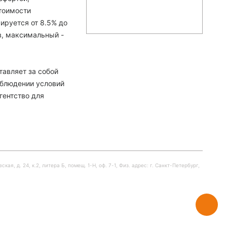
тоимости
ируется от 8.5% до
в, максимальный -
тавляет за собой
облюдении условий
гентство для
я, д. 24, к.2, литера Б, помещ. 1-Н, оф. 7-1, Физ. адрес: г. Санкт-Петербург,