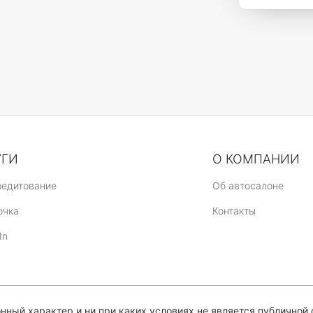
УГИ
О КОМПАНИИ
редитование
Об автосалоне
очка
Контакты
In
ный характер и ни при каких условиях не является публичной 