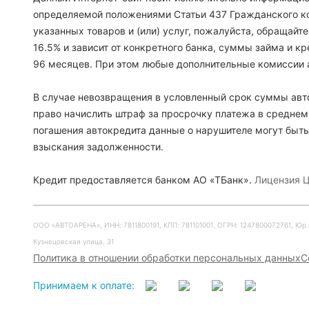
определяемой положениями Статьи 437 Гражданского ко
указанных товаров и (или) услуг, пожалуйста, обращайт
16.5% и зависит от конкретного банка, суммы займа и 
96 месяцев. При этом любые дополнительные комиссии 
В случае невозвращения в условленный срок суммы авто
право начислить штраф за просрочку платежа в среднем
погашения автокредита данные о нарушителе могут быть
взыскания задолженности.
Кредит предоставляется банком АО «ТБанк».
Лицензия Ц
ООО «АВТОАРЕНА», ИНН: 7811800191, КПП: 781101001, ОГРН: 1247800072761, Юр. ад
Кузнецовская улица, 31
Политика в отношении обработки персональных данных
С
Принимаем к оплате: