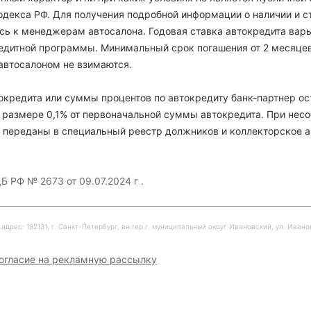
декса РФ. Для получения подробной информации о наличии и с
есь к менеджерам автосалона. Годовая ставка автокредита варь
кредитной программы. Минимальный срок погашения от 2 месяце
автосалоном не взимаются.
кредита или суммы процентов по автокредиту банк-партнер ос
 размере 0,1% от первоначальной суммы автокредита. При нес
 переданы в специальный реестр должников и коллекторское а
Б РФ № 2673 от 09.07.2024 г .
рес: 192131, г. Санкт-Петербург, вн.тер.г. муниципальный округ Ивановский, ул. Ивановска
огласие на рекламную рассылку