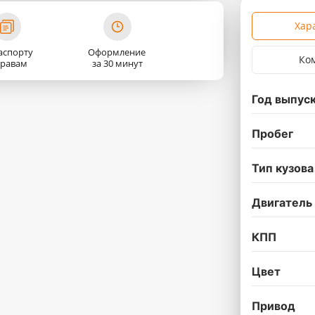
Хар
аспорту
Оформление
Ко
правам
за 30 минут
Год выпус
Пробег
Тип кузова
Двигатель
КПП
Цвет
Привод