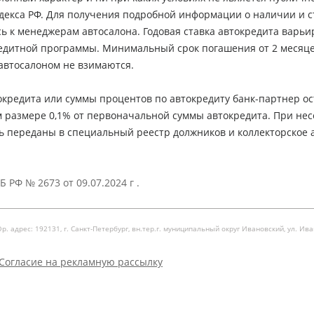
декса РФ. Для получения подробной информации о наличии и 
сь к менеджерам автосалона. Годовая ставка автокредита варьир
кредитной программы. Минимальный срок погашения от 2 месяц
автосалоном не взимаются.
кредита или суммы процентов по автокредиту банк-партнер ос
м размере 0,1% от первоначальной суммы автокредита. При не
ь переданы в специальный реестр должников и коллекторское а
 РФ № 2673 от 09.07.2024 г .
рес: 192131, г. Санкт-Петербург, вн.тер.г. муниципальный округ Ивановский, ул. Ивановска
Согласие на рекламную рассылку