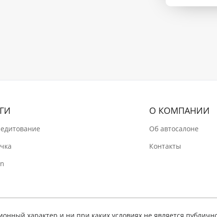
ГИ
О КОМПАНИИ
редитование
Об автосалоне
очка
Контакты
In
нный характер и ни при каких условиях не является публичн