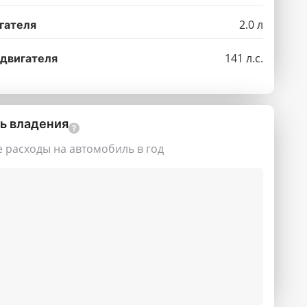
2.0 л
гателя
141 л.с.
двигателя
ь владения
расходы на автомобиль в год