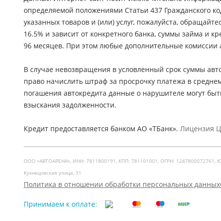
определяемой положениями Статьи 437 Гражданского ко
указанных товаров и (или) услуг, пожалуйста, обращайте
16.5% и зависит от конкретного банка, суммы займа и 
96 месяцев. При этом любые дополнительные комиссии 
В случае невозвращения в условленный срок суммы авто
право начислить штраф за просрочку платежа в средне
погашения автокредита данные о нарушителе могут быт
взыскания задолженности.
Кредит предоставляется банком АО «ТБанк».
Лицензия ЦБ
ООО «АВТОАРЕНА», ИНН: 7811800191, КПП: 781101001, ОГРН: 1247800072761, Юр. ад
Кузнецовская улица, 31
Политика в отношении обработки персональных данных
Принимаем к оплате: