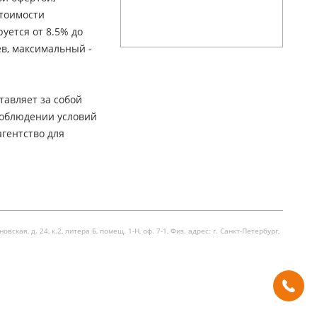
стоимости
уется от 8.5% до
ев, максимальный -
тавляет за собой
соблюдении условий
гентство для
я, д. 24, к.2, литера Б, помещ. 1-Н, оф. 7-1, Физ. адрес: г. Санкт-Петербург,