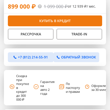
899 000 ₽
1 099 000 ₽
от 12 939 ₽/ мес.
КУПИТЬ В КРЕДИТ
РАССРОЧКА
TRADE-IN
+7 (812) 214-55-91
ОБРАТНЫЙ ЗВОНОК
Скидка
при
Гарантия
покупке
По
на
Оформлени
в
паспорту
авто 2
за 30 минут
кредит
и правам
года
до 300
000 ₽