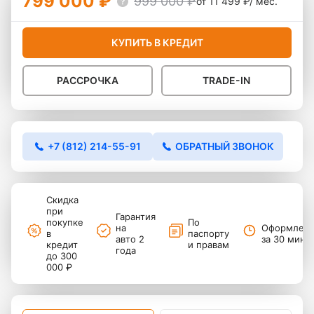
799 000 ₽
999 000 ₽
от 11 499 ₽/ мес.
КУПИТЬ В КРЕДИТ
РАССРОЧКА
TRADE-IN
+7 (812) 214-55-91
ОБРАТНЫЙ ЗВОНОК
Скидка
при
Гарантия
покупке
По
на
Оформлен
в
паспорту
авто 2
за 30 мину
кредит
и правам
года
до 300
000 ₽