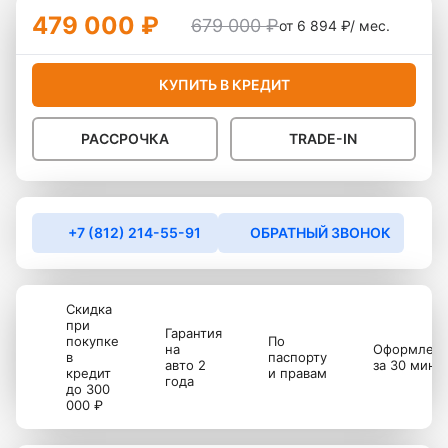
479 000 ₽
679 000 ₽
от 6 894 ₽/ мес.
КУПИТЬ В КРЕДИТ
РАССРОЧКА
TRADE-IN
+7 (812) 214-55-91
ОБРАТНЫЙ ЗВОНОК
Скидка
при
Гарантия
покупке
По
на
Оформлен
в
паспорту
авто 2
за 30 мину
кредит
и правам
года
до 300
000 ₽