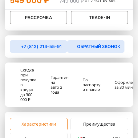
549 000 ₽
749 000 ₽
от 7 901 ₽/ мес.
РАССРОЧКА
TRADE-IN
+7 (812) 214-55-91
ОБРАТНЫЙ ЗВОНОК
Скидка
при
Гарантия
покупке
По
на
Оформлени
в
паспорту
авто 2
за 30 минут
кредит
и правам
года
до 300
000 ₽
Характеристики
Преимущества