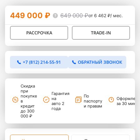
449 000 ₽
649 000 ₽
от 6 462 ₽/ мес.
РАССРОЧКА
TRADE-IN
+7 (812) 214-55-91
ОБРАТНЫЙ ЗВОНОК
Скидка
при
Гарантия
покупке
По
на
Оформлен
в
паспорту
авто 2
за 30 мину
кредит
и правам
года
до 300
000 ₽