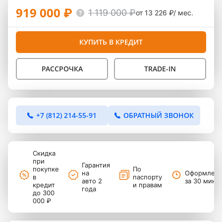
919 000 ₽
1 119 000 ₽
от 13 226 ₽/ мес.
КУПИТЬ В КРЕДИТ
РАССРОЧКА
TRADE-IN
+7 (812) 214-55-91
ОБРАТНЫЙ ЗВОНОК
Скидка
при
Гарантия
покупке
По
на
Оформлен
в
паспорту
авто 2
за 30 мину
кредит
и правам
года
до 300
000 ₽