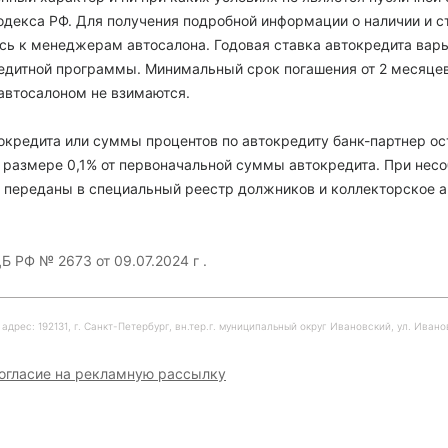
декса РФ. Для получения подробной информации о наличии и с
есь к менеджерам автосалона. Годовая ставка автокредита варь
кредитной программы. Минимальный срок погашения от 2 месяце
автосалоном не взимаются.
кредита или суммы процентов по автокредиту банк-партнер ос
 размере 0,1% от первоначальной суммы автокредита. При нес
 переданы в специальный реестр должников и коллекторское а
Б РФ № 2673 от 09.07.2024 г .
рес: 192131, г. Санкт-Петербург, вн.тер.г. муниципальный округ Ивановский, ул. Ивановска
огласие на рекламную рассылку