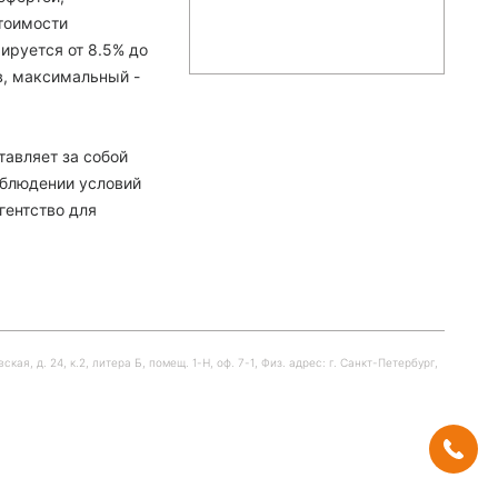
тоимости
ируется от 8.5% до
в, максимальный -
тавляет за собой
облюдении условий
гентство для
я, д. 24, к.2, литера Б, помещ. 1-Н, оф. 7-1, Физ. адрес: г. Санкт-Петербург,