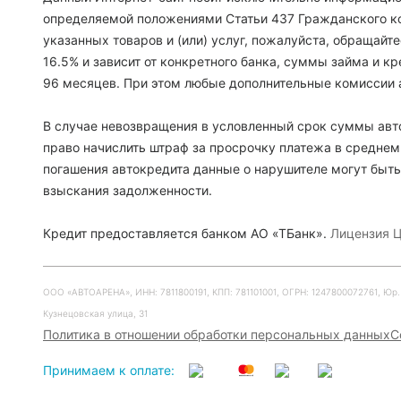
определяемой положениями Статьи 437 Гражданского ко
указанных товаров и (или) услуг, пожалуйста, обращайт
16.5% и зависит от конкретного банка, суммы займа и 
96 месяцев. При этом любые дополнительные комиссии 
В случае невозвращения в условленный срок суммы авто
право начислить штраф за просрочку платежа в среднем
погашения автокредита данные о нарушителе могут быть
взыскания задолженности.
Кредит предоставляется банком АО «ТБанк».
Лицензия Ц
ООО «АВТОАРЕНА», ИНН: 7811800191, КПП: 781101001, ОГРН: 1247800072761, Юр. ад
Кузнецовская улица, 31
Политика в отношении обработки персональных данных
С
Принимаем к оплате: