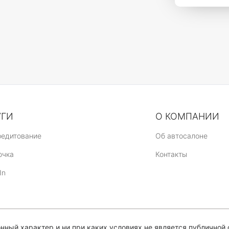
УГИ
О КОМПАНИИ
редитование
Об автосалоне
очка
Контакты
In
ный характер и ни при каких условиях не является публичной 